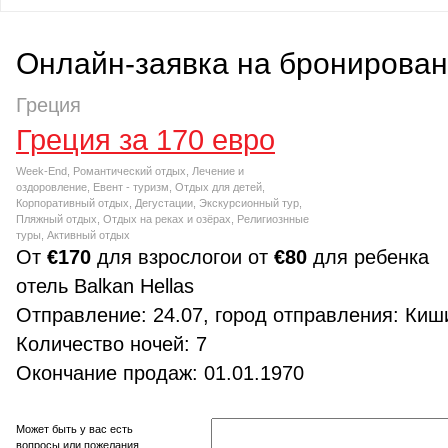
Онлайн-заявка на бронирован
Греция
Греция за 170 евро
Week-End, Романтический отдых, Лечение и
оздоровление, Евент - туризм, Отдых для детей,
Корпоративный отдых, Дегустации, Экскурсионный тур,
Пляжный отдых, Отдых на реках и озёрах, Религиознные
туры, Активный отдых
От
€170
для взрослогои от
€80
для ребенка
отель Balkan Hellas
Отправление: 24.07, город отправления: Киш
Количество ночей: 7
Окончание продаж: 01.01.1970
Может быть у вас есть
вопросы или пожелания