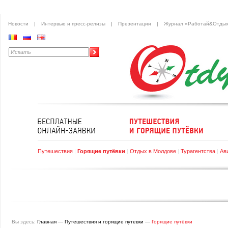
Новости
|
Интервью и пресс-релизы
|
Презентации
|
Журнал «Работай&Отды
Путешествия
|
Горящие путёвки
|
Отдых в Молдове
|
Турагентства
|
Ав
Вы здесь:
Главная
—
Путешествия и горящие путевки
—
Горящие путёвки