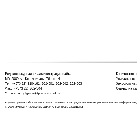
Редакция журнала и администрация сайта:
Количество 
MD-2009, ул.Когэлничану, 76, оф. 4
Уникальных п
Тел: (+373 22) 210-162; 202-301; 202-302; 202-303
Заходило на 
Факс: (+373 22) 202-304
Сейчас на са
Эл. почта:
golgalina@promo-profit.md
Администрация сайта не несет ответственности за предоставленную рекламодателем информацию,
© 2009 Журнал «Работай&Отдыхай». Все права защищены.