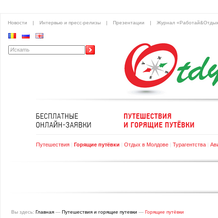
Новости
|
Интервью и пресс-релизы
|
Презентации
|
Журнал «Работай&Отды
Путешествия
|
Горящие путёвки
|
Отдых в Молдове
|
Турагентства
|
Ав
Вы здесь:
Главная
—
Путешествия и горящие путевки
—
Горящие путёвки