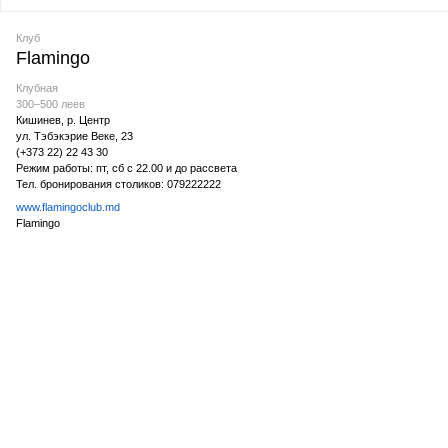
Клуб
Flamingo
Клубная
300–500 леев
Кишинев, р. Центр
ул. Тэбэкэрие Bеке, 23
(+373 22) 22 43 30
Режим работы: пт, сб с 22.00 и до рассвета
Тел. бронирования столиков: 079222222
www.flamingoclub.md
Flamingo