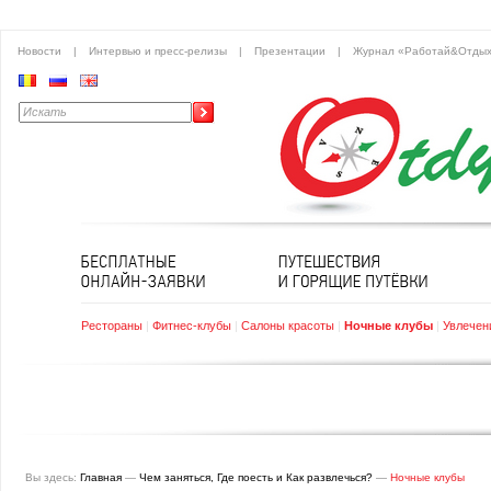
Новости
|
Интервью и пресс-релизы
|
Презентации
|
Журнал «Работай&Отды
Рестораны
|
Фитнес-клубы
|
Салоны красоты
|
Ночные клубы
|
Увлечен
Вы здесь:
Главная
—
Чем заняться, Где поесть и Как развлечься?
—
Ночные клубы