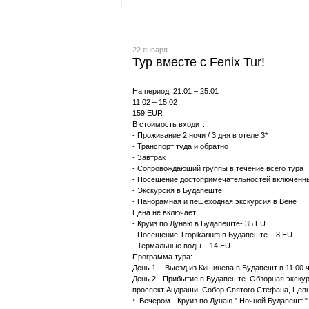
22 января
Тур вместе с Fenix Tur!
На период: 21.01 – 25.01
11.02 – 15.02
159 EUR
В стоимость входит:
- Проживание 2 ночи / 3 дня в отеле 3*
- Транспорт туда и обратно
- Завтрак
- Сопровождающий группы в течение всего тура
- Посещение достопримечательностей включенн
- Экскурсия в Будапеште
- Панорамная и пешеходная экскурсия в Вене
Цена не включает:
- Круиз по Дунаю в Будапеште- 35 EU
- Посещение Tropikarium в Будапеште – 8 EU
- Термальные воды – 14 EU
Программа тура:
День 1: - Выезд из Кишинева в Будапешт в 11.00 
День 2: -Прибытие в Будапеште. Обзорная экскур
проспект Андраши, Собор Святого Стефана, Цепно
*. Вечером - Круиз по Дунаю " Ночной Будапешт 