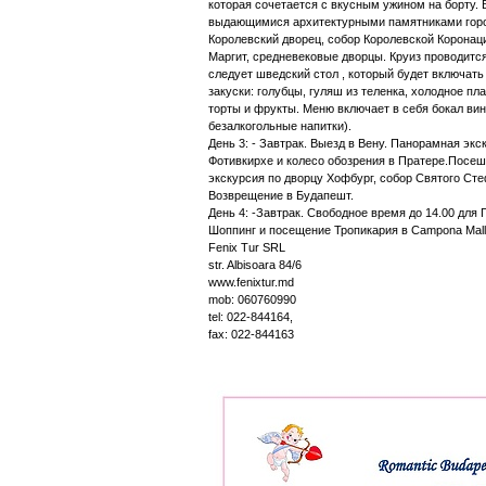
которая сочетается с вкусным ужином на борту.
выдающимися архитектурными памятниками город
Королевский дворец, собор Королевской Коронац
Маргит, средневековые дворцы. Круиз проводитс
следует шведский стол , который будет включать
закуски: голубцы, гуляш из теленка, холодное п
торты и фрукты. Меню включает в себя бокал вин
безалкогольные напитки).
День 3: - Завтрак. Выезд в Вену. Панорамная эк
Фотивкирхе и колесо обозрения в Пратере.Посе
экскурсия по дворцу Хофбург, собор Святого Ст
Возврещение в Будапешт.
День 4: -Завтрак. Свободное время до 14.00 дл
Шоппинг и посещение Тропикария в Campona Mall.
Fenix Tur SRL
str. Albisoara 84/6
www.fenixtur.md
mob: 060760990
tel: 022-844164,
fax: 022-844163