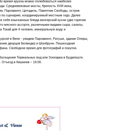
 Во время круиза можно полюбоваться наиболее
а: Средневековые мосты, Крепость XVIII века,
ии, Парламент, Цитадель, Памятник Свободы, остров
я по сценарию, координируемый местным гидо. Далее
 в себя изысканные блюда венгерский кухни (две горячие
лато мясного ассорти, различными видами сыра, салаты,
а Токай для 4 человек, минеральную воду и
скурсия в Вене - увидем Парламент, Ратушк, здание Oперы,
шение дворцов Белведер и Шонбрунн. Пешеходная
ефана. Свободное время для фотографий и покупок.
я Посещения Термальных вод или Зоопарка в Будапеште.
 Отъезд в Кишинев – 19.00.