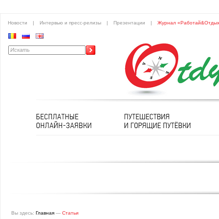
Новости
|
Интервью и пресс-релизы
|
Презентации
|
Журнал «Работай&Отды
Вы здесь:
Главная
—
Статьи