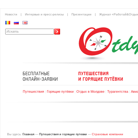
Новости
|
Интервью и пресс-релизы
|
Презентации
|
Журнал «Работай&Отды
Путешествия
|
Горящие путёвки
|
Отдых в Молдове
|
Турагентства
|
Ави
Вы здесь:
Главная
—
Путешествия и горящие путевки
—
Страховые компании