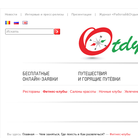
Новости
|
Интервью и пресс-релизы
|
Презентации
|
Журнал «Работай&Отды
Рестораны
|
Фитнес-клубы
|
Салоны красоты
|
Ночные клубы
|
Увлечен
Вы здесь:
Главная
—
Чем заняться, Где поесть и Как развлечься?
—
Фитнес-клубы