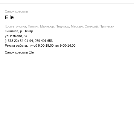
Салон красоты
Elle
Косметология, Пилинг, Маникюр, Педикюр, Массаж, Солярий, Прически
Кишинев, р. Центр
ул. Измаил, 84
(+373 22) 54-01-94, 079 401 653
Режим работы: пн-сб 9.00-19.00, вс 9.00-14.00
Салон красоты Elle