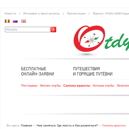
Новости
|
Интервью и пресс-релизы
|
Презентации
|
Журнал «Работай&Отды
Рестораны
|
Фитнес-клубы
|
Салоны красоты
|
Ночные клубы
|
Увлечен
Вы здесь:
Главная
—
Чем заняться, Где поесть и Как развлечься?
—
Салоны красоты